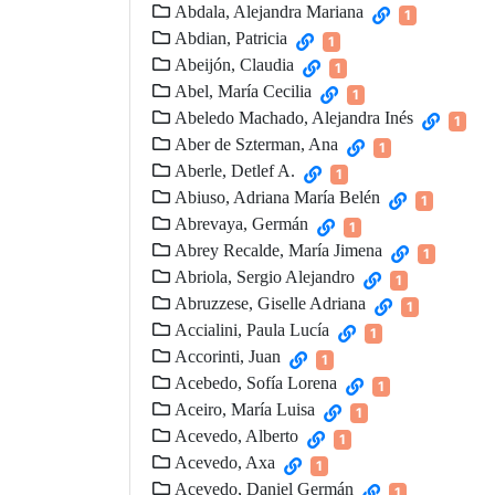
Abdala, Alejandra Mariana
1
Abdian, Patricia
1
Abeijón, Claudia
1
Abel, María Cecilia
1
Abeledo Machado, Alejandra Inés
1
Aber de Szterman, Ana
1
Aberle, Detlef A.
1
Abiuso, Adriana María Belén
1
Abrevaya, Germán
1
Abrey Recalde, María Jimena
1
Abriola, Sergio Alejandro
1
Abruzzese, Giselle Adriana
1
Accialini, Paula Lucía
1
Accorinti, Juan
1
Acebedo, Sofía Lorena
1
Aceiro, María Luisa
1
Acevedo, Alberto
1
Acevedo, Axa
1
Acevedo, Daniel Germán
1