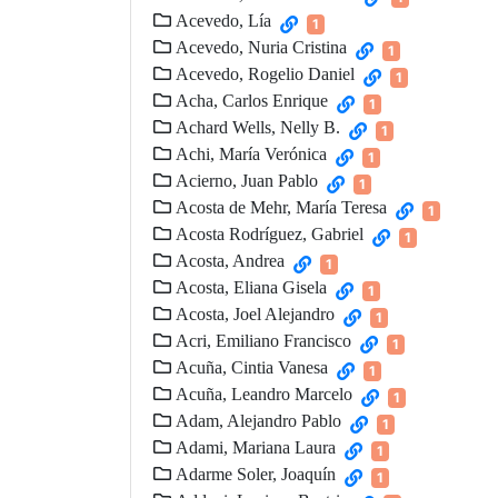
Acevedo, Lía
1
Acevedo, Nuria Cristina
1
Acevedo, Rogelio Daniel
1
Acha, Carlos Enrique
1
Achard Wells, Nelly B.
1
Achi, María Verónica
1
Acierno, Juan Pablo
1
Acosta de Mehr, María Teresa
1
Acosta Rodríguez, Gabriel
1
Acosta, Andrea
1
Acosta, Eliana Gisela
1
Acosta, Joel Alejandro
1
Acri, Emiliano Francisco
1
Acuña, Cintia Vanesa
1
Acuña, Leandro Marcelo
1
Adam, Alejandro Pablo
1
Adami, Mariana Laura
1
Adarme Soler, Joaquín
1