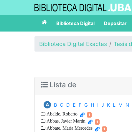
Biblioteca Digital
Depositar
Biblioteca Digital Exactas
Tesis 
Lista de
A
B
C
D
E
F
G
H
I
J
K
L
M
N
Abalde, Roberto
1
Abbas, Javier Martín
1
Abbate, María Mercedes
1