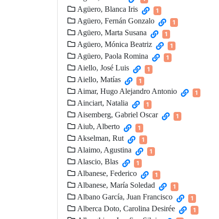
Agüero, Blanca Iris
1
Agüero, Fernán Gonzalo
1
Agüero, Marta Susana
1
Agüero, Mónica Beatriz
1
Agüero, Paola Romina
1
Aiello, José Luis
1
Aiello, Matías
1
Aimar, Hugo Alejandro Antonio
1
Ainciart, Natalia
1
Aisemberg, Gabriel Oscar
1
Aiub, Alberto
1
Akselman, Rut
1
Alaimo, Agustina
1
Alascio, Blas
1
Albanese, Federico
1
Albanese, María Soledad
1
Albano García, Juan Francisco
1
Alberca Doto, Carolina Desirée
1