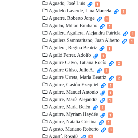
Aguado, José Luis
1
Agudelo Laverde, Lina Marcela
1
Aguerre, Roberto Jorge
1
Aguilar, Milton Emiliano
1
Aguilera Aguilera, Alejandra Patricia
1
Aguilera Sammaritano, Juan Alberto
1
Aguilera, Regina Beatriz
1
Aguiló Ferrer, Adolfo
1
Aguirre Calvo, Tatiana Rocío
2
Aguirre Ghiso, Julio A.
1
Aguirre Urreta, María Beatriz
2
Aguirre, Gastón Ezequiel
1
Aguirre, Manuel Antonio
1
Aguirre, María Alejandra
1
Aguirre, María Belén
1
Aguirre, Myriam Haydée
1
Aguirre, Natalia Cristina
1
Agusto, Mariano Roberto
1
Agustí, Rosalía
1