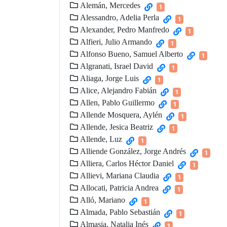
Alemán, Mercedes
1
Alessandro, Adelia Perla
1
Alexander, Pedro Manfredo
1
Alfieri, Julio Armando
1
Alfonso Bueno, Samuel Alberto
1
Algranati, Israel David
1
Aliaga, Jorge Luis
1
Alice, Alejandro Fabián
1
Allen, Pablo Guillermo
1
Allende Mosquera, Aylén
1
Allende, Jesica Beatriz
1
Allende, Luz
1
Alliende González, Jorge Andrés
1
Alliera, Carlos Héctor Daniel
1
Allievi, Mariana Claudia
1
Allocati, Patricia Andrea
1
Alló, Mariano
1
Almada, Pablo Sebastián
1
Almasia, Natalia Inés
1