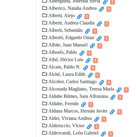
Alberghina, Josefina Silvia
1
Alberico, Natalia Andrea
1
Alberti, Alejo
1
Alberti, Andrea Claudia
1
Alberti, Sebastián
1
Albertó, Edgardo Omar
1
Albite, Juan Manuel
1
Alborés, Pablo
1
Albé, Héctor Luis
1
Alcain, Pablo N.
1
Alché, Laura Edith
1
Alcober, Carlos Santiago
1
Alconada Magliano, Teresa María
1
Aldabe Bilmes, Sara Alfonsina
1
Aldabe, Fermín
1
Aldana Marcos, Hernán Javier
1
Alder, Viviana Andrea
1
Alderuccio, Víctor
1
Aldrovandi, León Gabriel
1