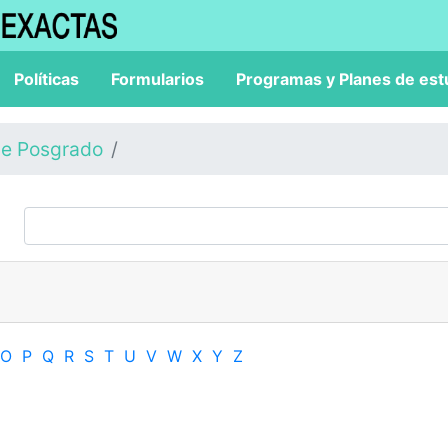
Políticas
Formularios
Programas y Planes de est
de Posgrado
O
P
Q
R
S
T
U
V
W
X
Y
Z