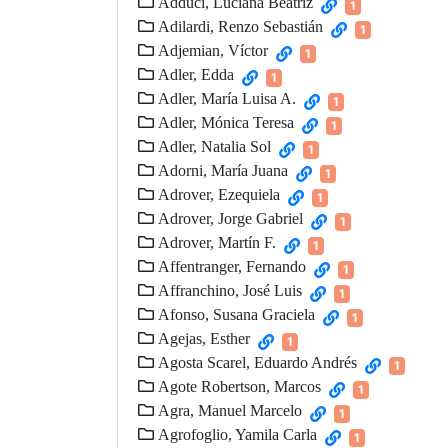
Adduci, Luciana Beatriz
1
Adilardi, Renzo Sebastián
1
Adjemian, Víctor
1
Adler, Edda
1
Adler, María Luisa A.
1
Adler, Mónica Teresa
1
Adler, Natalia Sol
1
Adorni, María Juana
1
Adrover, Ezequiela
1
Adrover, Jorge Gabriel
1
Adrover, Martín F.
1
Affentranger, Fernando
1
Affranchino, José Luis
1
Afonso, Susana Graciela
1
Agejas, Esther
1
Agosta Scarel, Eduardo Andrés
1
Agote Robertson, Marcos
1
Agra, Manuel Marcelo
1
Agrofoglio, Yamila Carla
1