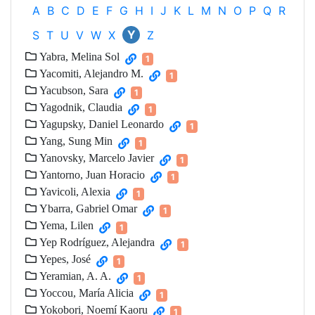
A
B
C
D
E
F
G
H
I
J
K
L
M
N
O
P
Q
R
Y
S
T
U
V
W
X
Z
Yabra, Melina Sol
1
Yacomiti, Alejandro M.
1
Yacubson, Sara
1
Yagodnik, Claudia
1
Yagupsky, Daniel Leonardo
1
Yang, Sung Min
1
Yanovsky, Marcelo Javier
1
Yantorno, Juan Horacio
1
Yavicoli, Alexia
1
Ybarra, Gabriel Omar
1
Yema, Lilen
1
Yep Rodríguez, Alejandra
1
Yepes, José
1
Yeramian, A. A.
1
Yoccou, María Alicia
1
Yokobori, Noemí Kaoru
1