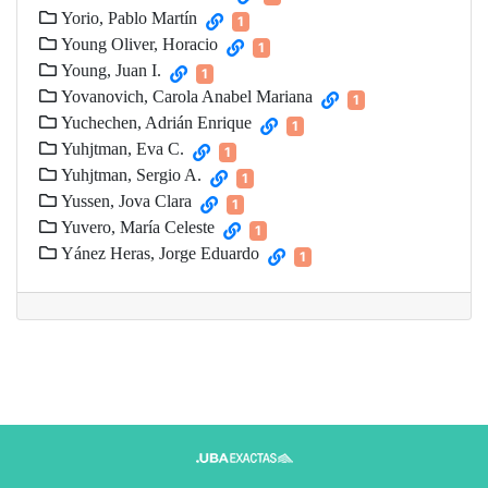
Yorio, Pablo Martín
1
Young Oliver, Horacio
1
Young, Juan I.
1
Yovanovich, Carola Anabel Mariana
1
Yuchechen, Adrián Enrique
1
Yuhjtman, Eva C.
1
Yuhjtman, Sergio A.
1
Yussen, Jova Clara
1
Yuvero, María Celeste
1
Yánez Heras, Jorge Eduardo
1