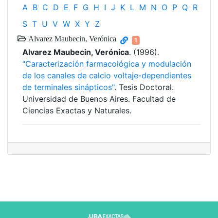
A
B
C
D
E
F
G
H
I
J
K
L
M
N
O
P
Q
R
S
T
U
V
W
X
Y
Z
Alvarez Maubecin, Verónica
1
Alvarez Maubecin, Verónica
. (1996).
"Caracterización farmacológica y modulación
de los canales de calcio voltaje-dependientes
de terminales sinápticos"
. Tesis Doctoral.
Universidad de Buenos Aires. Facultad de
Ciencias Exactas y Naturales.