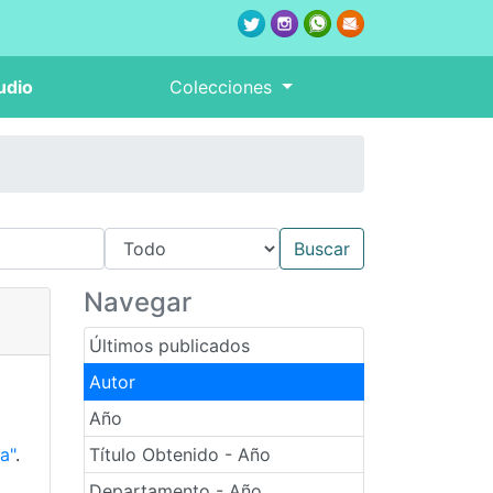
udio
Colecciones
Navegar
Últimos publicados
Autor
Año
a"
.
Título Obtenido - Año
Departamento - Año