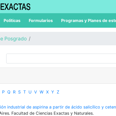
Políticas
Formularios
Programas y Planes de est
de Posgrado
P
Q
R
S
T
U
V
W
X
Y
Z
ón industrial de aspirina a partir de ácido salicílico y ceten
Aires. Facultad de Ciencias Exactas y Naturales.