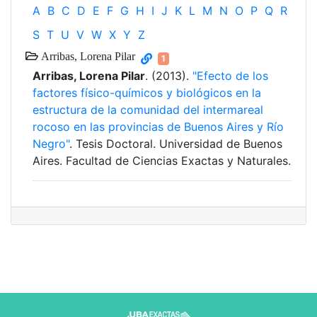
A
B
C
D
E
F
G
H
I
J
K
L
M
N
O
P
Q
R
S
T
U
V
W
X
Y
Z
Arribas, Lorena Pilar
1
Arribas, Lorena Pilar
. (2013).
"Efecto de los
factores físico-químicos y biológicos en la
estructura de la comunidad del intermareal
rocoso en las provincias de Buenos Aires y Río
Negro"
. Tesis Doctoral. Universidad de Buenos
Aires. Facultad de Ciencias Exactas y Naturales.