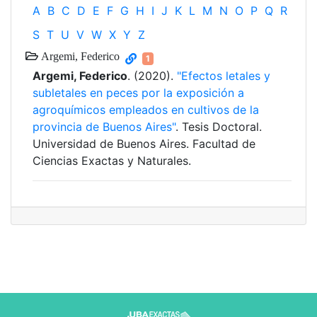
A
B
C
D
E
F
G
H
I
J
K
L
M
N
O
P
Q
R
S
T
U
V
W
X
Y
Z
Argemi, Federico
1
Argemi, Federico
. (2020).
"Efectos letales y
subletales en peces por la exposición a
agroquímicos empleados en cultivos de la
provincia de Buenos Aires"
. Tesis Doctoral.
Universidad de Buenos Aires. Facultad de
Ciencias Exactas y Naturales.