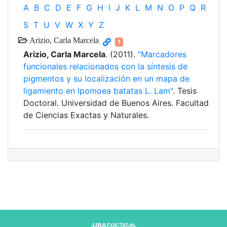
A
B
C
D
E
F
G
H
I
J
K
L
M
N
O
P
Q
R
S
T
U
V
W
X
Y
Z
Arizio, Carla Marcela
1
Arizio, Carla Marcela
. (2011).
"Marcadores
funcionales relacionados con la síntesis de
pigmentos y su localización en un mapa de
ligamiento en Ipomoea batatas L. Lam"
. Tesis
Doctoral. Universidad de Buenos Aires. Facultad
de Ciencias Exactas y Naturales.