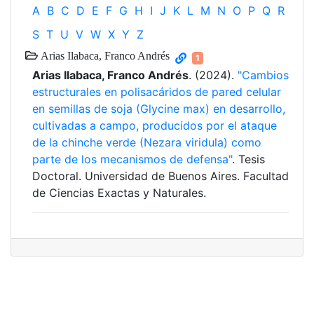
A
B
C
D
E
F
G
H
I
J
K
L
M
N
O
P
Q
R
S
T
U
V
W
X
Y
Z
Arias Ilabaca, Franco Andrés
1
Arias Ilabaca, Franco Andrés
. (2024).
"Cambios
estructurales en polisacáridos de pared celular
en semillas de soja (Glycine max) en desarrollo,
cultivadas a campo, producidos por el ataque
de la chinche verde (Nezara viridula) como
parte de los mecanismos de defensa"
. Tesis
Doctoral. Universidad de Buenos Aires. Facultad
de Ciencias Exactas y Naturales.