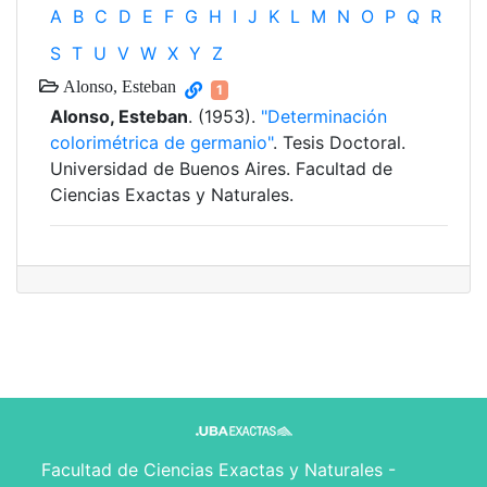
A
B
C
D
E
F
G
H
I
J
K
L
M
N
O
P
Q
R
S
T
U
V
W
X
Y
Z
Alonso, Esteban
1
Alonso, Esteban
. (1953).
"Determinación
colorimétrica de germanio"
. Tesis Doctoral.
Universidad de Buenos Aires. Facultad de
Ciencias Exactas y Naturales.
Facultad de Ciencias Exactas y Naturales -