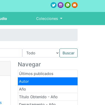
udio
Colecciones
Navegar
Últimos publicados
Autor
Año
Título Obtenido - Año
s
Departamento - Año