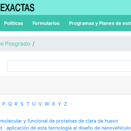
Políticas
Formularios
Programas y Planes de est
de Posgrado
P
Q
R
S
T
U
V
W
X
Y
Z
 molecular y funcional de proteínas de clara de huevo
d : aplicación de esta tecnología al diseño de nanovehículo