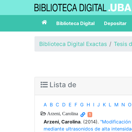
Biblioteca Digital
Depositar
Biblioteca Digital Exactas
Tesis 
Lista de
A
B
C
D
E
F
G
H
I
J
K
L
M
N
O
Arzeni, Carolina
1
Arzeni, Carolina
. (2014).
"Modificación
mediante ultrasonidos de alta intensida