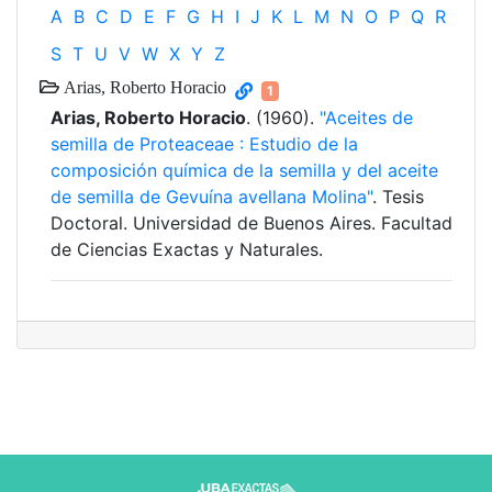
A
B
C
D
E
F
G
H
I
J
K
L
M
N
O
P
Q
R
S
T
U
V
W
X
Y
Z
Arias, Roberto Horacio
1
Arias, Roberto Horacio
. (1960).
"Aceites de
semilla de Proteaceae : Estudio de la
composición química de la semilla y del aceite
de semilla de Gevuína avellana Molina"
. Tesis
Doctoral. Universidad de Buenos Aires. Facultad
de Ciencias Exactas y Naturales.