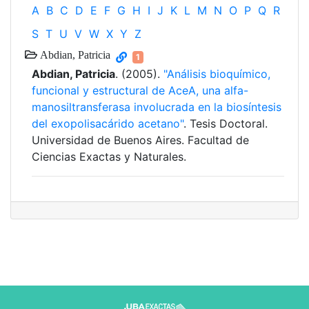
A
B
C
D
E
F
G
H
I
J
K
L
M
N
O
P
Q
R
S
T
U
V
W
X
Y
Z
Abdian, Patricia
1
Abdian, Patricia
. (2005).
"Análisis bioquímico,
funcional y estructural de AceA, una alfa-
manosiltransferasa involucrada en la biosíntesis
del exopolisacárido acetano"
. Tesis Doctoral.
Universidad de Buenos Aires. Facultad de
Ciencias Exactas y Naturales.