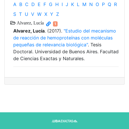
A
B
C
D
E
F
G
H
I
J
K
L
M
N
O
P
Q
R
S
T
U
V
W
X
Y
Z
Alvarez, Lucía
1
Alvarez, Lucía
. (2017).
"Estudio del mecanismo
de reacción de hemoproteínas con moléculas
pequeñas de relevancia biológica"
. Tesis
Doctoral. Universidad de Buenos Aires. Facultad
de Ciencias Exactas y Naturales.