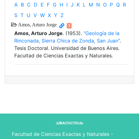
A
B
C
D
E
F
G
H
I
J
K
L
M
N
O
P
Q
R
S
T
U
V
W
X
Y
Z
Amos, Arturo Jorge
1
Amos, Arturo Jorge
. (1953).
"Geología de la
Rinconada, Sierra Chica de Zonda, San Juan"
.
Tesis Doctoral. Universidad de Buenos Aires.
Facultad de Ciencias Exactas y Naturales.
Facultad de Ciencias Exactas y Naturales -