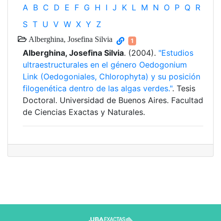
A
B
C
D
E
F
G
H
I
J
K
L
M
N
O
P
Q
R
S
T
U
V
W
X
Y
Z
Alberghina, Josefina Silvia
1
Alberghina, Josefina Silvia
. (2004).
"Estudios
ultraestructurales en el género Oedogonium
Link (Oedogoniales, Chlorophyta) y su posición
filogenética dentro de las algas verdes."
. Tesis
Doctoral. Universidad de Buenos Aires. Facultad
de Ciencias Exactas y Naturales.