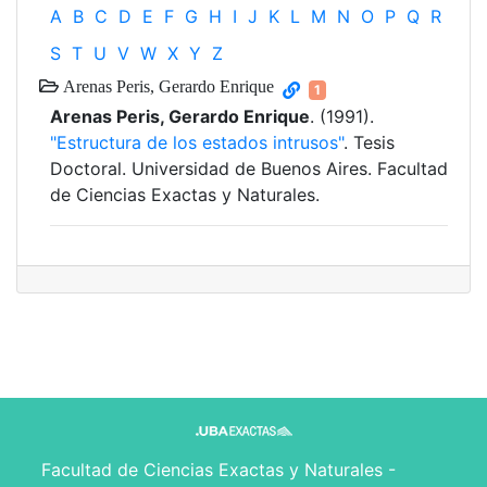
A
B
C
D
E
F
G
H
I
J
K
L
M
N
O
P
Q
R
S
T
U
V
W
X
Y
Z
Arenas Peris, Gerardo Enrique
1
Arenas Peris, Gerardo Enrique
. (1991).
"Estructura de los estados intrusos"
. Tesis
Doctoral. Universidad de Buenos Aires. Facultad
de Ciencias Exactas y Naturales.
Facultad de Ciencias Exactas y Naturales -