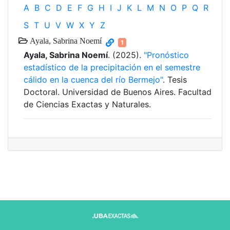
A
B
C
D
E
F
G
H
I
J
K
L
M
N
O
P
Q
R
S
T
U
V
W
X
Y
Z
Ayala, Sabrina Noemí
1
Ayala, Sabrina Noemí
. (2025).
"Pronóstico
estadístico de la precipitación en el semestre
cálido en la cuenca del río Bermejo"
. Tesis
Doctoral. Universidad de Buenos Aires. Facultad
de Ciencias Exactas y Naturales.