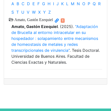
A
B
C
D
E
F
G
H
I
J
K
L
M
N
O
P
Q
R
S
T
U
V
W
X
Y
Z
Amato, Gastón Ezequiel
1
Amato, Gastón Ezequiel
. (2025).
"Adaptación
de Brucella al entorno intracelular en su
hospedador : solapamiento entre mecanismos
de homeostasis de metales y redes
transcripcionales de virulencia"
. Tesis Doctoral.
Universidad de Buenos Aires. Facultad de
Ciencias Exactas y Naturales.