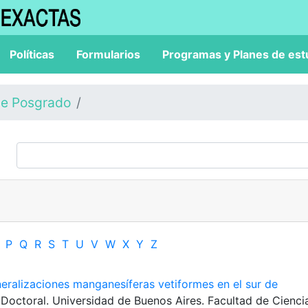
Políticas
Formularios
Programas y Planes de est
de Posgrado
P
Q
R
S
T
U
V
W
X
Y
Z
neralizaciones manganesíferas vetiformes en el sur de
s Doctoral. Universidad de Buenos Aires. Facultad de Cienci