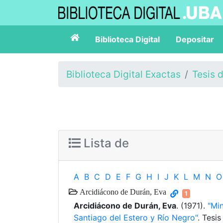
Biblioteca Digital
Depositar
Biblioteca Digital Exactas
Tesis 
Lista de
A
B
C
D
E
F
G
H
I
J
K
L
M
N
O
Arcidiácono de Durán, Eva
1
Arcidiácono de Durán, Eva
. (1971).
"Mi
Santiago del Estero y Río Negro"
. Tesi