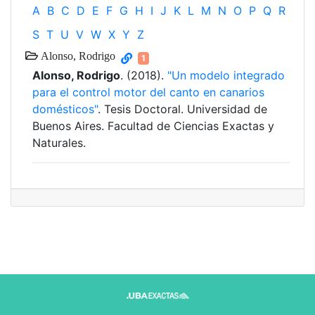
A
B
C
D
E
F
G
H
I
J
K
L
M
N
O
P
Q
R
S
T
U
V
W
X
Y
Z
Alonso, Rodrigo
1
Alonso, Rodrigo
. (2018).
"Un modelo integrado
para el control motor del canto en canarios
domésticos"
. Tesis Doctoral. Universidad de
Buenos Aires. Facultad de Ciencias Exactas y
Naturales.