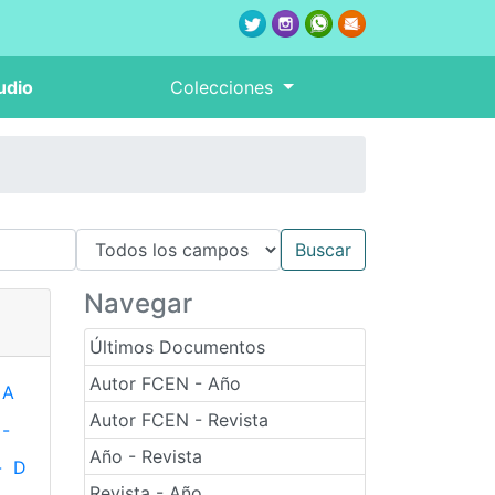
udio
Colecciones
Navegar
Últimos Documentos
Autor FCEN - Año
A
Autor FCEN - Revista
-
Año - Revista
-
D
Revista - Año