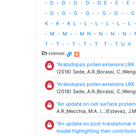
-
D
-
D
-
D
-
D
-
D
E
-
E
-
E
-
-
G
-
G
-
G
-
G
-
‐
G
-
G
-
‐
G
K
-
K
-
K
L
-
L
-
L
-
L
-
L
-
L
-
-
M
-
M
-
‐
M
N
-
N
-
N
-
N
-
T
-
T
‐
-
T
-
T
-
T
T
-
T
U
V
extensin
6
"Arabidopsis pollen extensins LRX a
(2018) Sede, A.R.;Borassi, C.;Wengie
"Arabidopsis pollen extensins LRX a
(2018) Sede, A.R.;Borassi, C.;Wengie
"An update on cell surface protein
A.R.;Mecchia, M.A. (
...
)Estevez, J.M
"An update on post-translational 
model highlighting their contributio