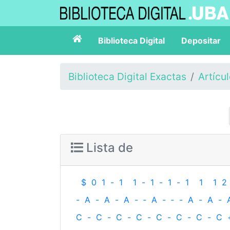
Biblioteca Digital
Depositar
Biblioteca Digital Exactas
Artícu
Lista de
$
0
1
-
1
1
-
1
-
1
-
1
1
1
2
-
A
-
A
-
A
-
‐
A
-
‐
-
A
-
A
-
C
-
C
-
C
-
C
-
C
-
C
-
C
-
C