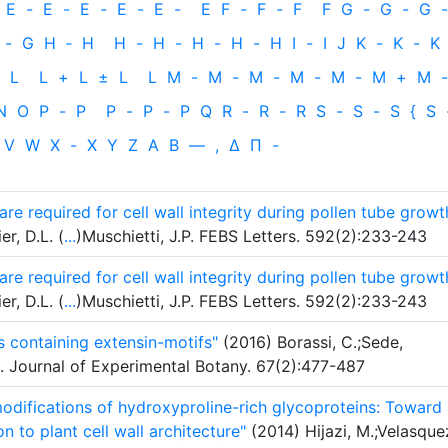
E
-
E
-
E
-
E
-
E
-
E
F
-
F
-
F
F
G
-
G
-
G
-
-
G
H
‐
H
H
-
H
-
H
-
H
-
H
I
-
I
J
K
-
K
-
K
L
L
+
L
±
L
L
M
-
M
-
M
-
M
-
M
-
M
+
M
-
N
O
P
-
P
P
-
P
-
P
Q
R
-
R
-
R
S
-
S
-
S
{
S
V
W
X
-
X
Y
Z
Α
Β
—
,
Δ
Π
-
re required for cell wall integrity during pollen tube growt
r, D.L. (
...
)Muschietti, J.P. FEBS Letters. 592(2):233-243
re required for cell wall integrity during pollen tube growt
r, D.L. (
...
)Muschietti, J.P. FEBS Letters. 592(2):233-243
s containing extensin-motifs"
(2016) Borassi, C.;Sede,
. Journal of Experimental Botany. 67(2):477-487
modifications of hydroxyproline-rich glycoproteins: Toward
n to plant cell wall architecture"
(2014) Hijazi, M.;Velasque