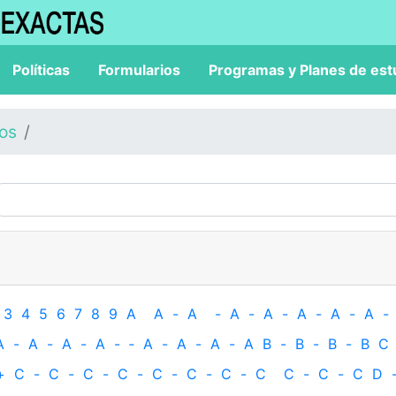
Políticas
Formularios
Programas y Planes de est
los
3
4
5
6
7
8
9
A
A
-
A
-
A
-
A
-
A
-
A
-
A
-
A
-
A
-
A
-
A
-
‐
A
-
A
-
A
-
A
B
-
B
-
B
-
B
C
+
C
-
C
-
C
-
C
-
C
-
C
-
C
-
C
C
-
C
-
C
D