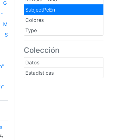
G
SubjectPcEn
-
Colores
M
Type
-
S
Colección
Datos
h"
Estadísticas
h"
 a
z,