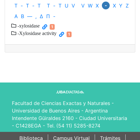
-
T
-
T
-
T
T
-
T
U
V
V
W
X
X
Y
Z
Α
Β
—
,
Δ
Π
-
-xylosidase
1
-Xylosidase activity
1
Facultad de Ciencias Exactas y Naturales -
Universidad de Buenos Aires - Argentina
Intendente Güiraldes 2160 - Ciudad Universitaria
- C1428EGA - Tel. (54 11) 5285-8274
Biblioteca
Campus Virtual
Trámites