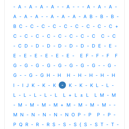
-
A
-
A
-
A
-
A
-
‐
A
-
‐
-
A
-
A
-
A
-
A
-
A
-
A
-
‐
A
-
A
-
A
-
A
B
-
B
-
B
-
B
C
-
C
-
C
-
C
-
C
-
C
-
C
-
C
-
C
+
C
-
C
-
C
-
C
-
C
-
C
-
C
-
C
C
-
C
-
C
D
-
D
-
D
-
D
-
D
-
D
-
D
E
-
E
-
E
-
E
-
E
-
E
-
E
-
E
-
E
F
-
F
-
F
F
G
-
G
-
G
-
G
-
G
-
G
-
G
-
G
-
‐
G
-
G
-
‐
G
-
G
H
‐
H
H
-
H
-
H
-
H
-
H
-
I
-
I
J
K
-
K
-
K
K
-
K
-
K
L
-
L
-
L
-
L
-
L
-
L
-
L
L
+
L
±
L
L
M
-
M
-
M
-
M
-
M
-
M
+
M
-
M
-
M
-
M
-
‐
M
N
-
N
-
N
-
N
-
N
O
P
-
P
P
-
P
-
P
Q
R
-
R
-
R
S
-
S
-
S
{
S
-
S
T
-
T
‐