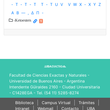
-
T
-
T
-
T
T
-
T
U
V
V
W
X
-
X
Y
Z
Α
Β
—
,
Δ
Π
-
-Ketoesters
1
Facultad de Ciencias Exactas y Naturales -
Universidad de Buenos Aires - Argentina
Intendente Güiraldes 2160 - Ciudad Universitaria
- C1428EGA - Tel. (54 11) 5285-8274
Biblioteca
Campus Virtual
Trámites
Intranet
Webmail
Contacto
UBA