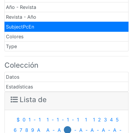
Año - Revista
Revista - Año
SubjectPcEn
Colores
Type
Colección
Datos
Estadísticas
Lista de
$
0
1
-
1
1
-
1
-
1
-
1
1
1
2
3
4
5
6
7
8
9
A
A
-
A
-
A
-
A
-
A
-
A
-