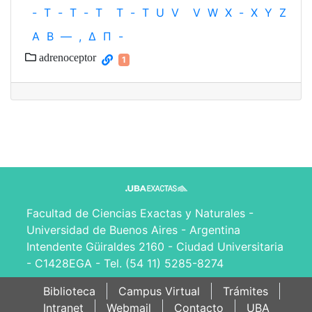
-
T
-
T
-
T
T
-
T
U
V
V
W
X
-
X
Y
Z
Α
Β
—
,
Δ
Π
-
adrenoceptor
1
Facultad de Ciencias Exactas y Naturales -
Universidad de Buenos Aires - Argentina
Intendente Güiraldes 2160 - Ciudad Universitaria
- C1428EGA - Tel. (54 11) 5285-8274
Biblioteca
Campus Virtual
Trámites
Intranet
Webmail
Contacto
UBA