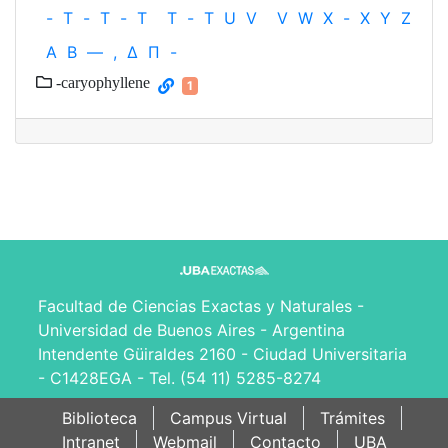
-
T
-
T
-
T
T
-
T
U
V
V
W
X
-
X
Y
Z
Α
Β
—
,
Δ
Π
-
-caryophyllene
1
Facultad de Ciencias Exactas y Naturales -
Universidad de Buenos Aires - Argentina
Intendente Güiraldes 2160 - Ciudad Universitaria
- C1428EGA - Tel. (54 11) 5285-8274
Biblioteca
Campus Virtual
Trámites
Intranet
Webmail
Contacto
UBA