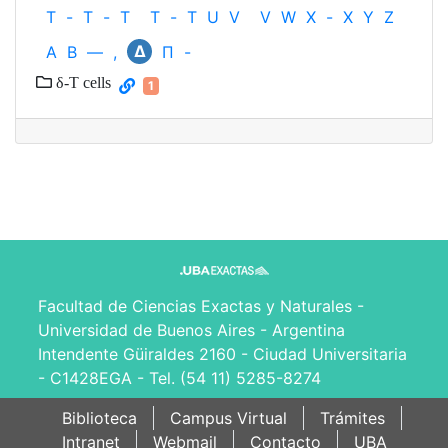
T
-
T
-
T
T
-
T
U
V
V
W
X
-
X
Y
Z
Δ
Α
Β
—
,
Π
-
δ-T cells
1
Facultad de Ciencias Exactas y Naturales -
Universidad de Buenos Aires - Argentina
Intendente Güiraldes 2160 - Ciudad Universitaria
- C1428EGA - Tel. (54 11) 5285-8274
Biblioteca
Campus Virtual
Trámites
Intranet
Webmail
Contacto
UBA