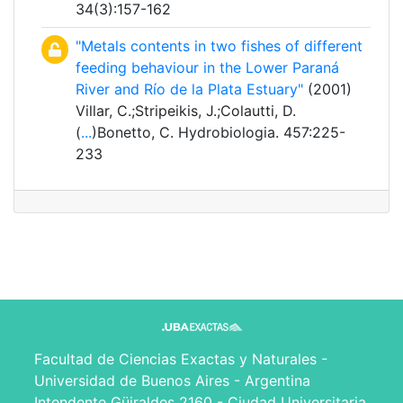
34(3):157-162
"Metals contents in two fishes of different
feeding behaviour in the Lower Paraná
River and Río de la Plata Estuary"
(2001)
Villar, C.;Stripeikis, J.;Colautti, D.
(
...
)Bonetto, C. Hydrobiologia. 457:225-
233
Facultad de Ciencias Exactas y Naturales -
Universidad de Buenos Aires - Argentina
Intendente Güiraldes 2160 - Ciudad Universitaria