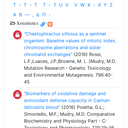
T
-
T
-
T
T
-
T
U
V
V
W
X
-
X
Y
Z
Α
Β
—
,
Δ
Π
-
Xenobiotics
6
"Chaetophractus villosus as a sentinel
organism: Baseline values of mitotic index,
chromosome aberrations and sister
chromatid exchanges"
(2016) Rossi,
L.F.;Luaces, J.P.;Browne, M. (
...
)Mudry, M.D.
Mutation Research - Genetic Toxicology
and Environmental Mutagenesis. 796:40-
45
"Biomarkers of oxidative damage and
antioxidant defense capacity in Caiman
latirostris blood"
(2016) Poletta, G.L.;
Simoniello, M.F.; Mudry, M.D. Comparative
Biochemistry and Physiology Part - C:
Toxicology and Pharmacology. 179:29-36