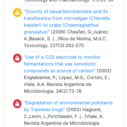
"Toxicity of hexachlorobenzene and its
transference from microalgae (Chlorella
kessleri) to crabs (Chasmagnathus
granulatus)"
(2006) Chaufan, G.;Juárez,
A.;Basack, S. (
...
)Ríos de Molina, M.d.C.
Toxicology. 227(3):262-270
"Use of a CO2 electrode to monitor
fermentations that use xenobiotic
compounds as source of carbon"
(2002)
Englebienne, P.; López, M.G.; Cortón, E.;
Viale, A.A. Revista Argentina de
Microbiologia. 34(2):72-76
"Degradation of environmental pollutants
by Trametes trogii"
(2002) Haglund,
C.;Levin, L.;Forchiassin, F. (
...
)Viale, A.
Revista Argentina de Microbiologia.