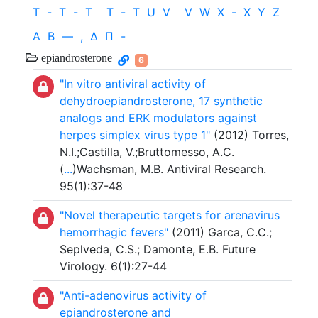
T
-
T
-
T
T
-
T
U
V
V
W
X
-
X
Y
Z
Α
Β
—
,
Δ
Π
-
epiandrosterone
6
"In vitro antiviral activity of
dehydroepiandrosterone, 17 synthetic
analogs and ERK modulators against
herpes simplex virus type 1"
(2012) Torres,
N.I.;Castilla, V.;Bruttomesso, A.C.
(
...
)Wachsman, M.B. Antiviral Research.
95(1):37-48
"Novel therapeutic targets for arenavirus
hemorrhagic fevers"
(2011) Garca, C.C.;
Seplveda, C.S.; Damonte, E.B. Future
Virology. 6(1):27-44
"Anti-adenovirus activity of
epiandrosterone and