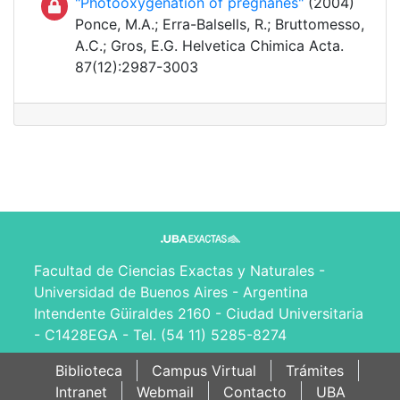
"Photooxygenation of pregnanes"
(2004)
Ponce, M.A.; Erra-Balsells, R.; Bruttomesso,
A.C.; Gros, E.G. Helvetica Chimica Acta.
87(12):2987-3003
Facultad de Ciencias Exactas y Naturales -
Universidad de Buenos Aires - Argentina
Intendente Güiraldes 2160 - Ciudad Universitaria
- C1428EGA - Tel. (54 11) 5285-8274
Biblioteca
Campus Virtual
Trámites
Intranet
Webmail
Contacto
UBA