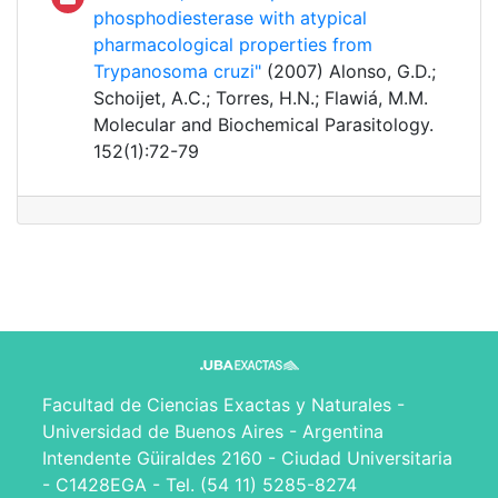
phosphodiesterase with atypical
pharmacological properties from
Trypanosoma cruzi"
(2007) Alonso, G.D.;
Schoijet, A.C.; Torres, H.N.; Flawiá, M.M.
Molecular and Biochemical Parasitology.
152(1):72-79
Facultad de Ciencias Exactas y Naturales -
Universidad de Buenos Aires - Argentina
Intendente Güiraldes 2160 - Ciudad Universitaria
- C1428EGA - Tel. (54 11) 5285-8274