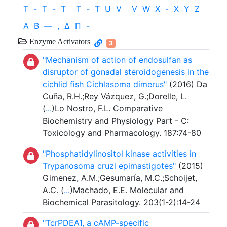
T
-
T
-
T
T
-
T
U
V
V
W
X
-
X
Y
Z
Α
Β
—
,
Δ
Π
-
Enzyme Activators
3
"Mechanism of action of endosulfan as
disruptor of gonadal steroidogenesis in the
cichlid fish Cichlasoma dimerus"
(2016) Da
Cuña, R.H.;Rey Vázquez, G.;Dorelle, L.
(
...
)Lo Nostro, F.L. Comparative
Biochemistry and Physiology Part - C:
Toxicology and Pharmacology. 187:74-80
"Phosphatidylinositol kinase activities in
Trypanosoma cruzi epimastigotes"
(2015)
Gimenez, A.M.;Gesumaría, M.C.;Schoijet,
A.C. (
...
)Machado, E.E. Molecular and
Biochemical Parasitology. 203(1-2):14-24
"TcrPDEA1, a cAMP-specific