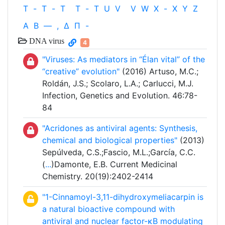
T
-
T
-
T
T
-
T
U
V
V
W
X
-
X
Y
Z
Α
Β
—
,
Δ
Π
-
DNA virus
4
"Viruses: As mediators in “Élan vital” of the
“creative” evolution"
(2016) Artuso, M.C.;
Roldán, J.S.; Scolaro, L.A.; Carlucci, M.J.
Infection, Genetics and Evolution. 46:78-
84
"Acridones as antiviral agents: Synthesis,
chemical and biological properties"
(2013)
Sepúlveda, C.S.;Fascio, M.L.;García, C.C.
(
...
)Damonte, E.B. Current Medicinal
Chemistry. 20(19):2402-2414
"1-Cinnamoyl-3,11-dihydroxymeliacarpin is
a natural bioactive compound with
antiviral and nuclear factor-κB modulating