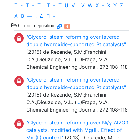
T
-
T
-
T
T
-
T
U
V
V
W
X
-
X
Y
Z
Α
Β
—
,
Δ
Π
-
Carbon deposition
4
"Glycerol steam reforming over layered
double hydroxide-supported Pt catalysts"
(2015) de Rezende, S.M.;Franchini,
C.A.;Dieuzeide, M.L. (
...
)Fraga, M.A.
Chemical Engineering Journal. 272:108-118
"Glycerol steam reforming over layered
double hydroxide-supported Pt catalysts"
(2015) de Rezende, S.M.;Franchini,
C.A.;Dieuzeide, M.L. (
...
)Fraga, M.A.
Chemical Engineering Journal. 272:108-118
"Glycerol steam reforming over Ni/γ-Al2O3
catalysts, modified with Mg(II). Effect of
Mg (II) content"
(2013) Dieuzeide, M.L.;