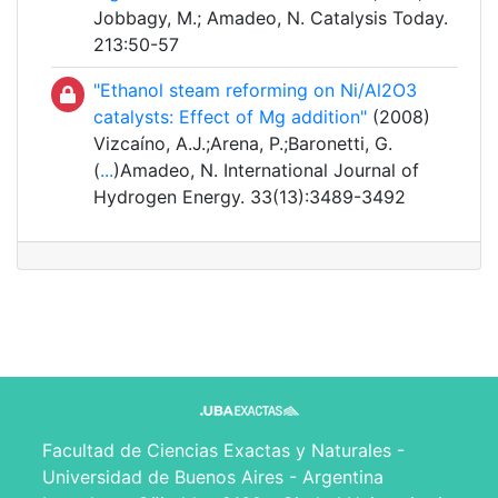
Jobbagy, M.; Amadeo, N. Catalysis Today.
213:50-57
"Ethanol steam reforming on Ni/Al2O3
catalysts: Effect of Mg addition"
(2008)
Vizcaíno, A.J.;Arena, P.;Baronetti, G.
(
...
)Amadeo, N. International Journal of
Hydrogen Energy. 33(13):3489-3492
Facultad de Ciencias Exactas y Naturales -
Universidad de Buenos Aires - Argentina