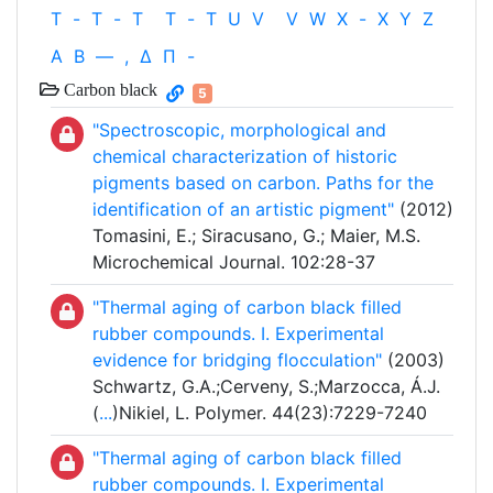
T
-
T
-
T
T
-
T
U
V
V
W
X
-
X
Y
Z
Α
Β
—
,
Δ
Π
-
Carbon black
5
"Spectroscopic, morphological and
chemical characterization of historic
pigments based on carbon. Paths for the
identification of an artistic pigment"
(2012)
Tomasini, E.; Siracusano, G.; Maier, M.S.
Microchemical Journal. 102:28-37
"Thermal aging of carbon black filled
rubber compounds. I. Experimental
evidence for bridging flocculation"
(2003)
Schwartz, G.A.;Cerveny, S.;Marzocca, Á.J.
(
...
)Nikiel, L. Polymer. 44(23):7229-7240
"Thermal aging of carbon black filled
rubber compounds. I. Experimental