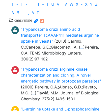
T
-
T
-
T
T
-
T
U
V
V
W
X
-
X
Y
Z
Α
Β
—
,
Δ
Π
-
canavanine
4
"Trypanosoma cruzi amino acid
transporter TcAAAP411 mediates arginine
uptake in yeasts"
(2010) Carrillo,
C.;Canepa, G.E.;Giacometti, A. (
...
)Pereira,
C.A. FEMS Microbiology Letters.
306(2):97-102
"Trypanosoma cruzi arginine kinase
characterization and cloning. A novel
energetic pathway in protozoan parasites"
(2000) Pereira, C.A.;Alonso, G.D.;Paveto,
M.C. (
...
)Flawiá, M.M. Journal of Biological
Chemistry. 275(2):1495-1501
"L-arginine uptake and L-phosphoarginine