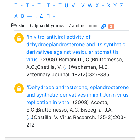
T
-
T
-
T
T
-
T
U
V
V
W
X
-
X
Y
Z
Α
Β
—
,
Δ
Π
-
3beta 6alpha dihydroxy 17 androstanone
2
"In vitro antiviral activity of
dehydroepiandrosterone and its synthetic
derivatives against vesicular stomatitis
virus"
(2009) Romanutti, C.;Bruttomesso,
A.C.;Castilla, V. (
...
)Wachsman, M.B.
Veterinary Journal. 182(2):327-335
"Dehydroepiandrosterone, epiandrosterone
and synthetic derivatives inhibit Junin virus
replication in vitro"
(2008) Acosta,
E.G.;Bruttomesso, A.C.;Bisceglia, J.A.
(
...
)Castilla, V. Virus Research. 135(2):203-
212