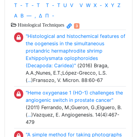
T
-
T
-
T
T
-
T
U
V
V
W
X
-
X
Y
Z
Α
Β
—
,
Δ
Π
-
Histological Techniques
3
"Histological and histochemical features of
the oogenesis in the simultaneous
protandric hermaphrodite shrimp
Exhippolysmata oplophoroides
(Decapoda: Caridea)"
(2016) Braga,
A.A.;Nunes, E.T.;López-Grecco, L.S.
(
...
)Fransozo, V. Micron. 88:60-67
"Heme oxygenase 1 (HO-1) challenges the
angiogenic switch in prostate cancer"
(2011) Ferrando, M.;Gueron, G.;Elguero, B.
(
...
)Vazquez, E. Angiogenesis. 14(4):467-
479
"A simple method for taking photographs