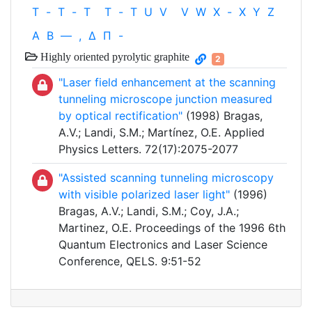
T
-
T
-
T
T
-
T
U
V
V
W
X
-
X
Y
Z
Α
Β
—
,
Δ
Π
-
Highly oriented pyrolytic graphite
2
"Laser field enhancement at the scanning
tunneling microscope junction measured
by optical rectification"
(1998) Bragas,
A.V.; Landi, S.M.; Martínez, O.E. Applied
Physics Letters. 72(17):2075-2077
"Assisted scanning tunneling microscopy
with visible polarized laser light"
(1996)
Bragas, A.V.; Landi, S.M.; Coy, J.A.;
Martinez, O.E. Proceedings of the 1996 6th
Quantum Electronics and Laser Science
Conference, QELS. 9:51-52