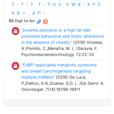
T
-
T
-
T
T
-
T
U
V
V
W
X
-
X
Y
Z
Α
Β
—
,
Δ
Π
-
High fat diet
2
"Juvenile exposure to a high fat diet
promotes behavioral and limbic alterations
in the absence of obesity"
(2016) Vinuesa,
A.;Pomilio, C.;Menafra, M. (
...
)Saravia, F.
Psychoneuroendocrinology. 72:22-33
"CtBP1 associates metabolic syndrome
and breast carcinogenesis targeting
multiple miRNAs"
(2016) De Luca,
P.;Dalton, G.N.;Scalise, G.D. (
...
)De Siervi, A.
Oncotarget. 7(14):18798-18811