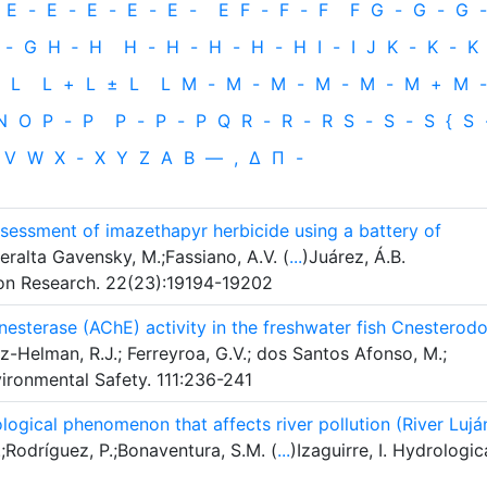
E
-
E
-
E
-
E
-
E
-
E
F
-
F
-
F
F
G
-
G
-
G
-
-
G
H
‐
H
H
-
H
-
H
-
H
-
H
I
-
I
J
K
-
K
-
K
L
L
+
L
±
L
L
M
-
M
-
M
-
M
-
M
-
M
+
M
-
N
O
P
-
P
P
-
P
-
P
Q
R
-
R
-
R
S
-
S
-
S
{
S
V
W
X
-
X
Y
Z
Α
Β
—
,
Δ
Π
-
ssessment of imazethapyr herbicide using a battery of
ralta Gavensky, M.;Fassiano, A.V. (
...
)Juárez, Á.B.
ion Research. 22(23):19194-19202
nesterase (AChE) activity in the freshwater fish Cnesterod
Helman, R.J.; Ferreyroa, G.V.; dos Santos Afonso, M.;
vironmental Safety. 111:236-241
ogical phenomenon that affects river pollution (River Lujá
;Rodríguez, P.;Bonaventura, S.M. (
...
)Izaguirre, I. Hydrologic