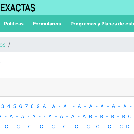
Políticas
Formularios
Programas y Planes de est
los
3
4
5
6
7
8
9
A
A
-
A
-
A
-
A
-
A
-
A
-
A
-
A
-
A
-
A
-
A
-
‐
A
-
A
-
A
-
A
B
-
B
-
B
-
B
C
+
C
-
C
-
C
-
C
-
C
-
C
-
C
-
C
C
-
C
-
C
D