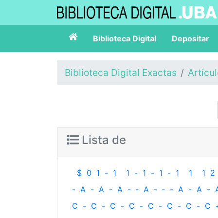
Biblioteca Digital
Depositar
Biblioteca Digital Exactas
Artícu
Lista de
$
0
1
-
1
1
-
1
-
1
-
1
1
1
2
-
A
-
A
-
A
-
‐
A
-
‐
-
A
-
A
-
C
-
C
-
C
-
C
-
C
-
C
-
C
-
C