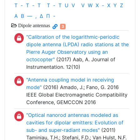
T
-
T
-
T
T
-
T
U
V
V
W
X
-
X
Y
Z
Α
Β
—
,
Δ
Π
-
Dipole antennas
3
"Calibration of the logarithmic-periodic
dipole antenna (LPDA) radio stations at the
Pierre Auger Observatory using an
octocopter"
(2017) Aab, A. Journal of
Instrumentation. 12(10)
"Antenna coupling model in receiving
mode"
(2016) Amado, J.; Fano, G. 2016
IEEE Global Electromagnetic Compatibility
Conference, GEMCCON 2016
"Optical nanorod antennas modeled as
cavities for dipolar emitters: Evolution of
sub- and super-radiant modes"
(2011)
Taminiau, T.H.; Stefani, F.D.; Van Hulst, N.F.