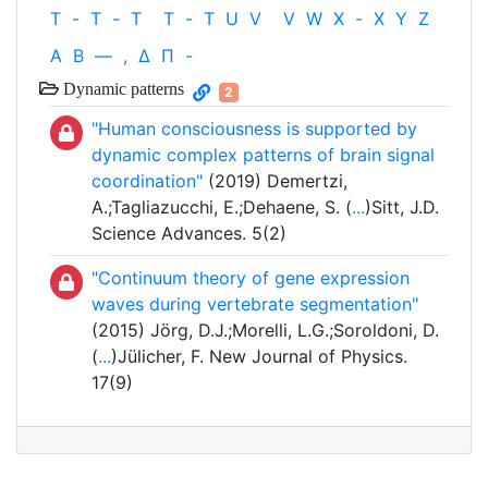
T
-
T
-
T
T
-
T
U
V
V
W
X
-
X
Y
Z
Α
Β
—
,
Δ
Π
-
Dynamic patterns
2
"Human consciousness is supported by
dynamic complex patterns of brain signal
coordination"
(2019) Demertzi,
A.;Tagliazucchi, E.;Dehaene, S. (
...
)Sitt, J.D.
Science Advances. 5(2)
"Continuum theory of gene expression
waves during vertebrate segmentation"
(2015) Jörg, D.J.;Morelli, L.G.;Soroldoni, D.
(
...
)Jülicher, F. New Journal of Physics.
17(9)