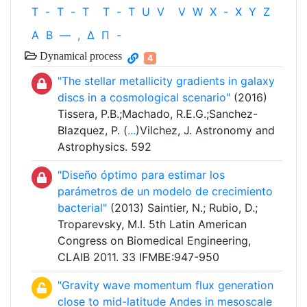
T
-
T
-
T
T
-
T
U
V
V
W
X
-
X
Y
Z
Α
Β
—
,
Δ
Π
-
Dynamical process
4
"The stellar metallicity gradients in galaxy
discs in a cosmological scenario"
(2016)
Tissera, P.B.;Machado, R.E.G.;Sanchez-
Blazquez, P. (
...
)Vilchez, J. Astronomy and
Astrophysics. 592
"Diseño óptimo para estimar los
parámetros de un modelo de crecimiento
bacterial"
(2013) Saintier, N.; Rubio, D.;
Troparevsky, M.I. 5th Latin American
Congress on Biomedical Engineering,
CLAIB 2011. 33 IFMBE:947-950
"Gravity wave momentum flux generation
close to mid-latitude Andes in mesoscale