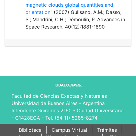
magnetic clouds global quantities and
orientation"
(2007) Gulisano, A.M.; Dasso,
S.; Mandrini, C.H.; Démoulin, P. Advances in
Space Research. 40(12):1881-1890
Facultad de Ciencias Exactas y Naturales -
Universidad de Buenos Aires - Argentina
Intendente Güiraldes 2160 - Ciudad Universitaria
- C1428EGA - Tel. (54 11) 5285-8274
Biblioteca
Campus Virtual
Trámites