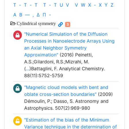
T
-
T
-
T
T
-
T
U
V
V
W
X
-
X
Y
Z
Α
Β
—
,
Δ
Π
-
Cylindrical symmetry
3
"Numerical Simulation of the Diffusion
Processes in Nanoelectrode Arrays Using
an Axial Neighbor Symmetry
Approximation"
(2016) Peinetti,
A.S.;Gilardoni, R.S.;Mizrahi, M.
(
...
)Battaglini, F. Analytical Chemistry.
88(11):5752-5759
"Magnetic cloud models with bent and
oblate cross-section boundaries"
(2009)
Démoulin, P.; Dasso, S. Astronomy and
Astrophysics. 507(2):969-980
"Estimation of the bias of the Minimum
Variance technique in the determination of