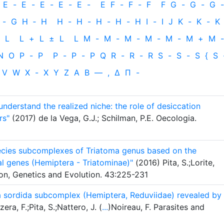
E
-
E
-
E
-
E
-
E
-
E
F
-
F
-
F
F
G
-
G
-
G
-
-
G
H
‐
H
H
-
H
-
H
-
H
-
H
I
-
I
J
K
-
K
-
K
L
L
+
L
±
L
L
M
-
M
-
M
-
M
-
M
-
M
+
M
-
N
O
P
-
P
P
-
P
-
P
Q
R
-
R
-
R
S
-
S
-
S
{
S
V
W
X
-
X
Y
Z
Α
Β
—
,
Δ
Π
-
understand the realized niche: the role of desiccation
rs"
(2017) de la Vega, G.J.; Schilman, P.E. Oecologia.
cies subcomplexes of Triatoma genus based on the
l genes (Hemiptera - Triatominae)"
(2016) Pita, S.;Lorite,
tion, Genetics and Evolution. 43:225-231
ma sordida subcomplex (Hemiptera, Reduviidae) revealed by
ra, F.;Pita, S.;Nattero, J. (
...
)Noireau, F. Parasites and