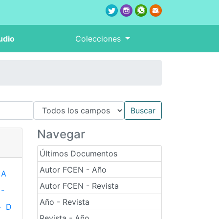
udio
Colecciones
Navegar
Últimos Documentos
Autor FCEN - Año
A
Autor FCEN - Revista
-
Año - Revista
-
D
Revista - Año