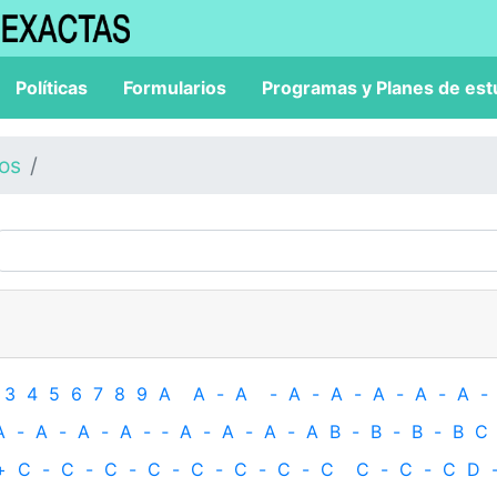
Políticas
Formularios
Programas y Planes de est
los
3
4
5
6
7
8
9
A
A
-
A
-
A
-
A
-
A
-
A
-
A
-
A
-
A
-
A
-
A
-
‐
A
-
A
-
A
-
A
B
-
B
-
B
-
B
C
+
C
-
C
-
C
-
C
-
C
-
C
-
C
-
C
C
-
C
-
C
D