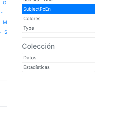
G
SubjectPcEn
-
Colores
M
Type
-
S
Colección
Datos
Estadísticas