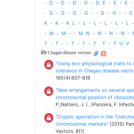
-
D
-
D
-
D
-
D
-
D
E
-
E
-
E
-
-
G
-
G
-
G
-
G
-
‐
G
-
G
-
‐
G
K
-
K
-
K
L
-
L
-
L
-
L
-
L
-
L
-
-
M
-
M
-
‐
M
N
-
N
-
N
-
N
-
T
-
T
‐
-
T
-
T
-
T
T
-
T
U
V
Chagas disease vectors
5
"Using eco-physiological traits to 
tolerance in Chagas disease vecto
185(4):607-618
"New arrangements on several spe
chromosomal position of ribosoma
P.;Nattero, J. (
...
)Panzera, F. Infec
"Cryptic speciation in the Triato
chromosomal markers"
(2015) Panze
Vectors. 8(1)