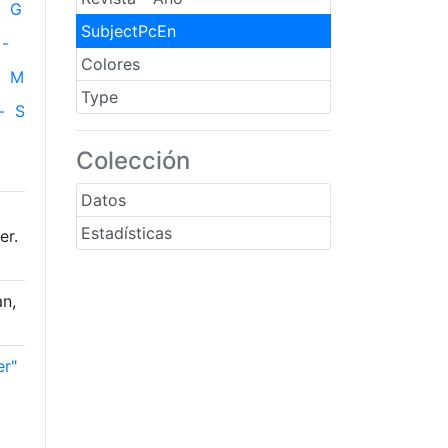
G
SubjectPcEn
-
Colores
M
Type
-
S
Colección
Datos
Estadísticas
er.
n,
er"