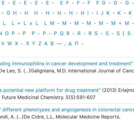
E
-
E
-
E
-
E
-
E
-
E
F
-
F
-
F
F
G
-
G
-
G
-
-
G
H
‐
H
H
-
H
-
H
-
H
-
H
I
-
I
J
K
-
K
-
K
L
L
+
L
±
L
L
M
-
M
-
M
-
M
-
M
-
M
+
M
-
N
O
P
-
P
P
-
P
-
P
Q
R
-
R
-
R
S
-
S
-
S
{
S
V
W
X
-
X
Y
Z
Α
Β
—
,
Δ
Π
-
nding immunophilins in cancer development and treatment"
De Leo, S. (
...
)Galigniana, M.D. International Journal of Canc
 potential new platform for drug treatment"
(2013) Erlejma
D. Future Medicinal Chemistry. 5(5):591-607
f different phenotypes and angiogenesis in colorectal canc
ndi, A. (
...
)De Cidre, L.L. Molecular Medicine Reports.