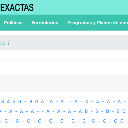
Políticas
Formularios
Programas y Planes de est
los
3
4
5
6
7
8
9
A
A
-
A
-
A
-
A
-
A
-
A
-
A
-
A
-
A
-
A
-
A
-
‐
A
-
A
-
A
-
A
B
-
B
-
B
-
B
C
+
C
-
C
-
C
-
C
-
C
-
C
-
C
-
C
C
-
C
-
C
D