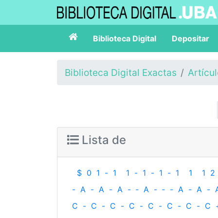
Biblioteca Digital
Depositar
Biblioteca Digital Exactas
Artícu
Lista de
$
0
1
-
1
1
-
1
-
1
-
1
1
1
2
-
A
-
A
-
A
-
‐
A
-
‐
-
A
-
A
-
C
-
C
-
C
-
C
-
C
-
C
-
C
-
C