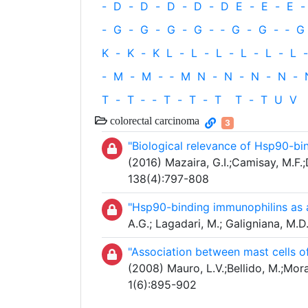
-
D
-
D
-
D
-
D
-
D
E
-
E
-
E
-
-
G
-
G
-
G
-
G
-
‐
G
-
G
-
‐
G
K
-
K
-
K
L
-
L
-
L
-
L
-
L
-
L
-
-
M
-
M
-
‐
M
N
-
N
-
N
-
N
-
T
-
T
‐
-
T
-
T
-
T
T
-
T
U
V
colorectal carcinoma
3
"Biological relevance of Hsp90-bi
(2016) Mazaira, G.I.;Camisay, M.F.;
138(4):797-808
"Hsp90-binding immunophilins as a
A.G.; Lagadari, M.; Galigniana, M.
"Association between mast cells o
(2008) Mauro, L.V.;Bellido, M.;Mora
1(6):895-902