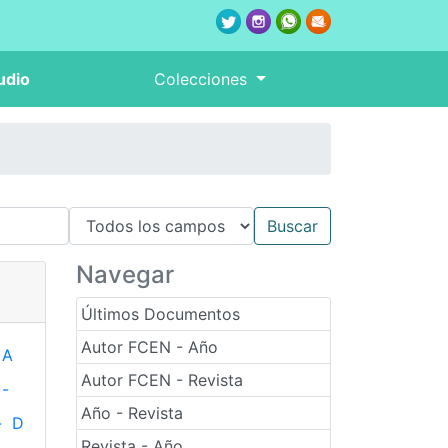
udio
Colecciones
Navegar
Últimos Documentos
Autor FCEN - Año
A
Autor FCEN - Revista
-
Año - Revista
-
D
Revista - Año