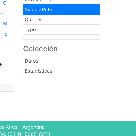
G
SubjectPcEn
-
Colores
M
Type
-
S
Colección
Datos
E.
Estadísticas
s Aires - Argentina
Tel. (54 11) 5285-8274