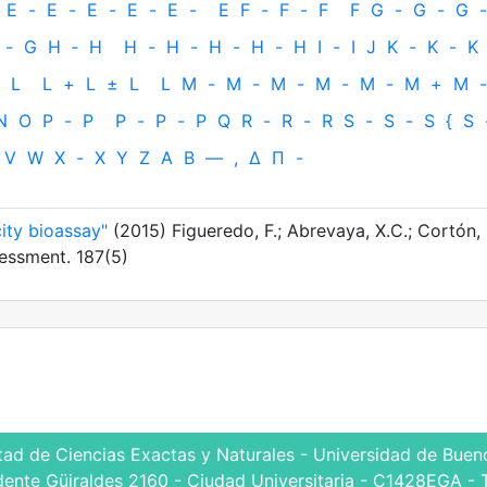
E
-
E
-
E
-
E
-
E
-
E
F
-
F
-
F
F
G
-
G
-
G
-
-
G
H
‐
H
H
-
H
-
H
-
H
-
H
I
-
I
J
K
-
K
-
K
L
L
+
L
±
L
L
M
-
M
-
M
-
M
-
M
-
M
+
M
-
N
O
P
-
P
P
-
P
-
P
Q
R
-
R
-
R
S
-
S
-
S
{
S
V
W
X
-
X
Y
Z
Α
Β
—
,
Δ
Π
-
city bioassay"
(2015) Figueredo, F.; Abrevaya, X.C.; Cortón, 
essment. 187(5)
tad de Ciencias Exactas y Naturales - Universidad de Bueno
dente Güiraldes 2160 - Ciudad Universitaria - C1428EGA - 