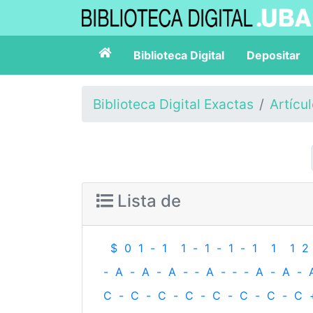
Biblioteca Digital
Depositar
Biblioteca Digital Exactas
Artícu
Lista de
$
0
1
-
1
1
-
1
-
1
-
1
1
1
2
-
A
-
A
-
A
-
‐
A
-
‐
-
A
-
A
-
C
-
C
-
C
-
C
-
C
-
C
-
C
-
C