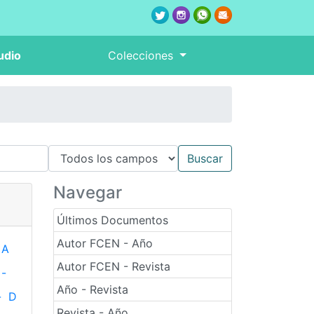
udio
Colecciones
Navegar
Últimos Documentos
Autor FCEN - Año
A
Autor FCEN - Revista
-
Año - Revista
-
D
Revista - Año