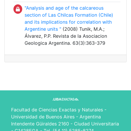
"Analysis and age of the calcareous
section of Las Chilcas Formation (Chile)
and its implications for correlation with
Argentine units "
(2008) Tunik, M.A.;
Álvarez, P.P. Revista de la Asociacion
Geologica Argentina. 63(3):363-379
Facultad de Ciencias Exactas y Naturales -
Universidad de Buenos Aires - Argentina
Intendente Güiraldes 2160 - Ciudad Universitaria
- C1428EGA - Tel. (54 11) 5285-8274