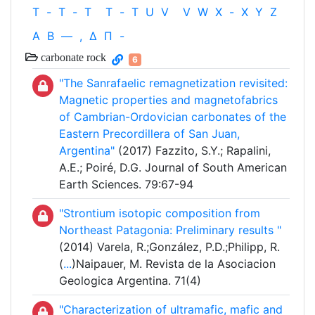
T
-
T
-
T
T
-
T
U
V
V
W
X
-
X
Y
Z
Α
Β
—
,
Δ
Π
-
carbonate rock
6
"The Sanrafaelic remagnetization revisited:
Magnetic properties and magnetofabrics
of Cambrian-Ordovician carbonates of the
Eastern Precordillera of San Juan,
Argentina"
(2017) Fazzito, S.Y.; Rapalini,
A.E.; Poiré, D.G. Journal of South American
Earth Sciences. 79:67-94
"Strontium isotopic composition from
Northeast Patagonia: Preliminary results "
(2014) Varela, R.;González, P.D.;Philipp, R.
(
...
)Naipauer, M. Revista de la Asociacion
Geologica Argentina. 71(4)
"Characterization of ultramafic, mafic and