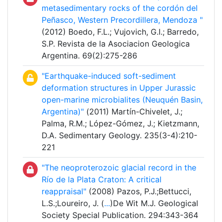
metasedimentary rocks of the cordón del
Peñasco, Western Precordillera, Mendoza "
(2012) Boedo, F.L.; Vujovich, G.I.; Barredo,
S.P. Revista de la Asociacion Geologica
Argentina. 69(2):275-286
"Earthquake-induced soft-sediment
deformation structures in Upper Jurassic
open-marine microbialites (Neuquén Basin,
Argentina)"
(2011) Martín-Chivelet, J.;
Palma, R.M.; López-Gómez, J.; Kietzmann,
D.A. Sedimentary Geology. 235(3-4):210-
221
"The neoproterozoic glacial record in the
Río de la Plata Craton: A critical
reappraisal"
(2008) Pazos, P.J.;Bettucci,
L.S.;Loureiro, J. (
...
)De Wit M.J. Geological
Society Special Publication. 294:343-364