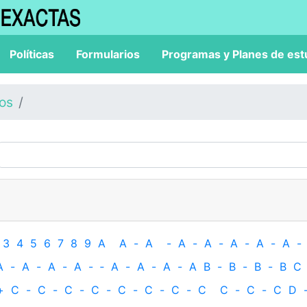
Políticas
Formularios
Programas y Planes de est
los
3
4
5
6
7
8
9
A
A
-
A
-
A
-
A
-
A
-
A
-
A
-
A
-
A
-
A
-
A
-
‐
A
-
A
-
A
-
A
B
-
B
-
B
-
B
C
+
C
-
C
-
C
-
C
-
C
-
C
-
C
-
C
C
-
C
-
C
D