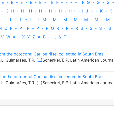
E
-
E
-
E
-
E
-
E
-
E
F
-
F
-
F
F
G
-
G
-
G
-
-
G
H
‐
H
H
-
H
-
H
-
H
-
H
I
-
I
J
K
-
K
-
K
L
L
+
L
±
L
L
M
-
M
-
M
-
M
-
M
-
M
+
M
-
N
O
P
-
P
P
-
P
-
P
Q
R
-
R
-
R
S
-
S
-
S
{
S
V
W
X
-
X
Y
Z
Α
Β
—
,
Δ
Π
-
om the octocoral Carijoa riisei collected in South Brazil"
.L.;Guimarães, T.R. (
...
)Schenkel, E.P. Latin American Journa
om the octocoral Carijoa riisei collected in South Brazil"
.L.;Guimarães, T.R. (
...
)Schenkel, E.P. Latin American Journa