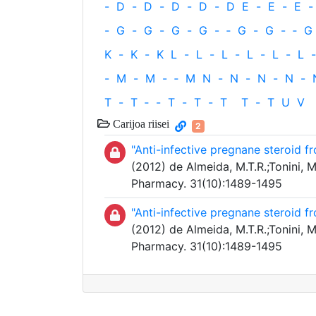
-
D
-
D
-
D
-
D
-
D
E
-
E
-
E
-
-
G
-
G
-
G
-
G
-
‐
G
-
G
-
‐
G
K
-
K
-
K
L
-
L
-
L
-
L
-
L
-
L
-
-
M
-
M
-
‐
M
N
-
N
-
N
-
N
-
T
-
T
‐
-
T
-
T
-
T
T
-
T
U
V
Carijoa riisei
2
"Anti-infective pregnane steroid fr
(2012) de Almeida, M.T.R.;Tonini, M
Pharmacy. 31(10):1489-1495
"Anti-infective pregnane steroid fr
(2012) de Almeida, M.T.R.;Tonini, M
Pharmacy. 31(10):1489-1495