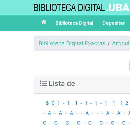
Biblioteca Digital
Depositar
Biblioteca Digital Exactas
Artícu
Lista de
$
0
1
-
1
1
-
1
-
1
-
1
1
1
2
-
A
-
A
-
A
-
‐
A
-
‐
-
A
-
A
-
C
-
C
-
C
-
C
-
C
-
C
-
C
-
C