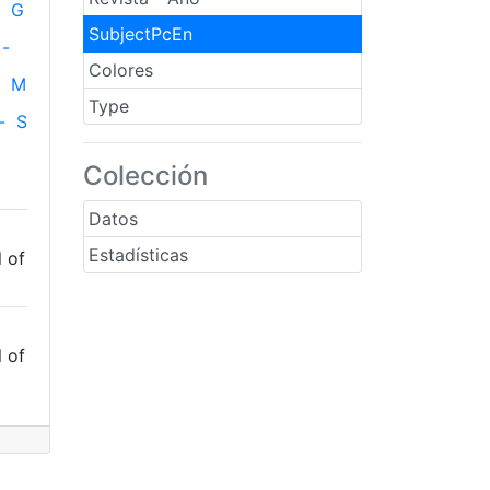
G
SubjectPcEn
-
Colores
M
Type
-
S
Colección
Datos
Estadísticas
l of
l of