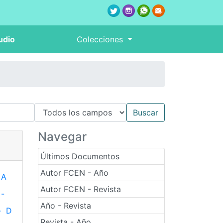
udio
Colecciones
Navegar
Últimos Documentos
Autor FCEN - Año
A
Autor FCEN - Revista
-
Año - Revista
-
D
Revista - Año