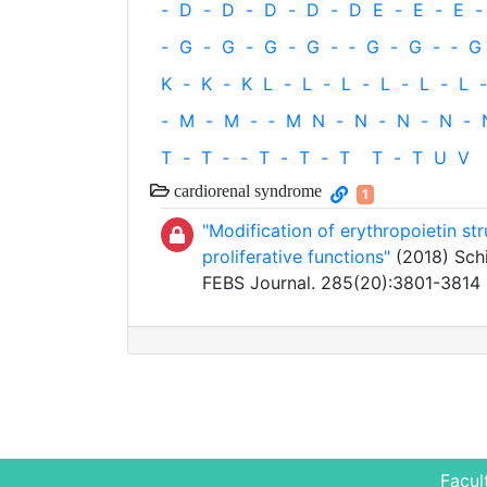
-
D
-
D
-
D
-
D
-
D
E
-
E
-
E
-
-
G
-
G
-
G
-
G
-
‐
G
-
G
-
‐
G
K
-
K
-
K
L
-
L
-
L
-
L
-
L
-
L
-
-
M
-
M
-
‐
M
N
-
N
-
N
-
N
-
T
-
T
‐
-
T
-
T
-
T
T
-
T
U
V
cardiorenal syndrome
1
"Modification of erythropoietin st
proliferative functions"
(2018) Schi
FEBS Journal. 285(20):3801-3814
Facul