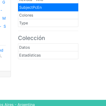
G
SubjectPcEn
-
Colores
M
Type
-
S
Colección
Datos
nd
Estadísticas
C.
s Aires - Argentina