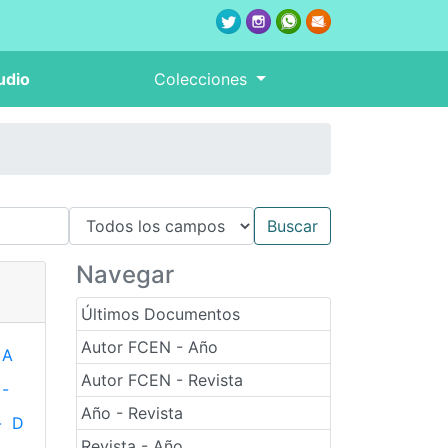
udio
Colecciones
Navegar
Últimos Documentos
Autor FCEN - Año
A
Autor FCEN - Revista
-
Año - Revista
-
D
Revista - Año