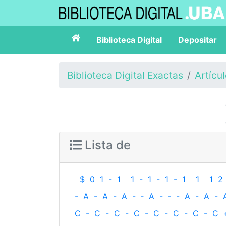
Biblioteca Digital
Depositar
Biblioteca Digital Exactas
Artícu
Lista de
$
0
1
-
1
1
-
1
-
1
-
1
1
1
2
-
A
-
A
-
A
-
‐
A
-
‐
-
A
-
A
-
C
-
C
-
C
-
C
-
C
-
C
-
C
-
C