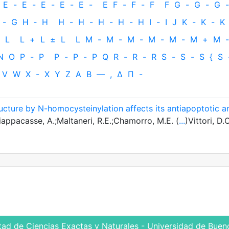
E
-
E
-
E
-
E
-
E
-
E
F
-
F
-
F
F
G
-
G
-
G
-
-
G
H
‐
H
H
-
H
-
H
-
H
-
H
I
-
I
J
K
-
K
-
K
L
L
+
L
±
L
L
M
-
M
-
M
-
M
-
M
-
M
+
M
-
N
O
P
-
P
P
-
P
-
P
Q
R
-
R
-
R
S
-
S
-
S
{
S
V
W
X
-
X
Y
Z
Α
Β
—
,
Δ
Π
-
ructure by N-homocysteinylation affects its antiapoptotic a
appacasse, A.;Maltaneri, R.E.;Chamorro, M.E. (
...
)Vittori, D.
tad de Ciencias Exactas y Naturales - Universidad de Bueno