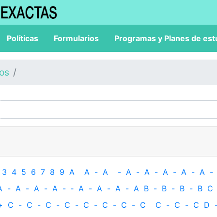
Políticas
Formularios
Programas y Planes de est
los
3
4
5
6
7
8
9
A
A
-
A
-
A
-
A
-
A
-
A
-
A
-
A
-
A
-
A
-
A
-
‐
A
-
A
-
A
-
A
B
-
B
-
B
-
B
C
+
C
-
C
-
C
-
C
-
C
-
C
-
C
-
C
C
-
C
-
C
D