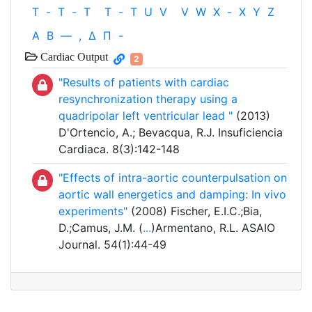
T
-
T
-
T
T
-
T
U
V
V
W
X
-
X
Y
Z
Α
Β
—
,
Δ
Π
-
Cardiac Output
2
"Results of patients with cardiac
resynchronization therapy using a
quadripolar left ventricular lead "
(2013)
D'Ortencio, A.; Bevacqua, R.J. Insuficiencia
Cardiaca. 8(3):142-148
"Effects of intra-aortic counterpulsation on
aortic wall energetics and damping: In vivo
experiments"
(2008) Fischer, E.I.C.;Bia,
D.;Camus, J.M. (
...
)Armentano, R.L. ASAIO
Journal. 54(1):44-49