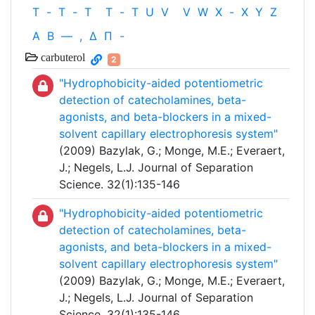
T
-
T
-
T
T
-
T
U
V
V
W
X
-
X
Y
Z
Α
Β
—
,
Δ
Π
-
carbuterol
2
"Hydrophobicity-aided potentiometric
detection of catecholamines, beta-
agonists, and beta-blockers in a mixed-
solvent capillary electrophoresis system"
(2009) Bazylak, G.; Monge, M.E.; Everaert,
J.; Negels, L.J. Journal of Separation
Science. 32(1):135-146
"Hydrophobicity-aided potentiometric
detection of catecholamines, beta-
agonists, and beta-blockers in a mixed-
solvent capillary electrophoresis system"
(2009) Bazylak, G.; Monge, M.E.; Everaert,
J.; Negels, L.J. Journal of Separation
Science. 32(1):135-146